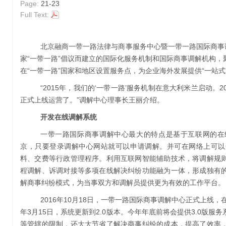
Page:
21-23
Full Text:
北京融商一带一路法律与商事服务中心暨一带一路国际商事
家“一带一路”倡议而建立的国际化服务机制和国际商事调解机构
在“一带一路”国家和地区设置服务点，为企业海外发展提供“一站
“2015年，我们的‘一带一路’服务机制在意大利米兰启动。
正式上线运营了。”调解中心理事长王丽介绍。
开发在线调解系统
一带一路国际商事调解中心最大的特点是基于互联网的在
京，只要登录调解中心网站就可以申请调解。并可在网络上可以
料、交费等行政管理程序。利用互联网智能辅助技术，将调解规
程调解、诉调对接等多项在线解决纠纷功能融为一体，形成独有
解商事纠纷模式，为当事双方和调解员提供更为有效的工作平台。
2016年10月18日，一带一路国际商事调解中心正式上线，
年3月15日，系统更新到2.0版本。今年年底前将会提供3.0版
等管辖的限制，还大大节省了解决商事纠纷的成本，提高了效率