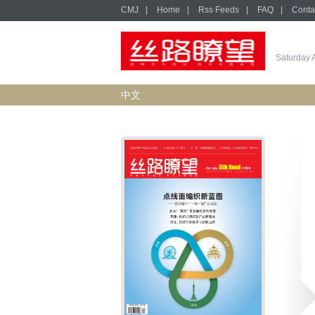
CMJ
|
Home
|
Rss Feeds
|
FAQ
|
Conta
Saturday 
中文