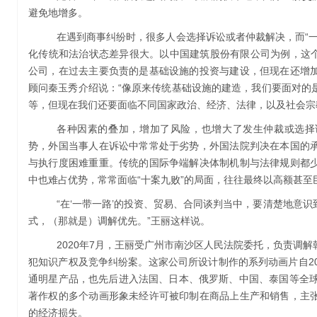
避免地增多。
在遇到商事纠纷时，很多人会选择诉讼或者仲裁解决，而“
化传统和法治状态差异很大。以中国建筑股份有限公司为例，这个
公司，在过去主要负责的是基础设施的投资与建设，但现在还增
顾问秦玉秀介绍说：“像原来传统基础设施的建造，我们要面对的
等，但现在我们还要面临不同国家政治、经济、法律，以及社会宗
各种因素的叠加，增加了风险，也增大了发生仲裁或选择
势，外国当事人在诉讼中常常处于劣势，外国法院判决在本国的
与执行度困难重重。传统的国际争端解决体制机制与法律规则都
中也难占优势，常常面临“十案九败”的局面，往往最终以高额甚至
“在‘一带一路’的投资、贸易、合同谈判当中，要清楚地意
式，（那就是）调解优先。”王丽这样说。
2020年7月，王丽受广州市南沙区人民法院委托，负责调
犯知识产权及竞争纠纷案。这家公司所设计制作的系列动画片自2
通明星产品，也先后进入法国、日本、俄罗斯、中国、泰国等全球
著作权的多个动画形象未经许可被印制在商品上生产和销售，主
的经济损失。