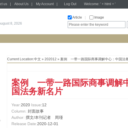
ct us
|
About Us
|
My Account
|
Log Out
Welcome: ' + html + '
Article
|
Image
August 8, 2026
Current Location:
中文
»
202012
» 案例 一带一路国际商事调解中心：中国法
案例 一带一路国际商事调解
国法务新名片
Year:
2020
Issue
:12
Column:
封面故事
Author:
撰文/本刊记者 周瑾
Release Date:
2020-12-01