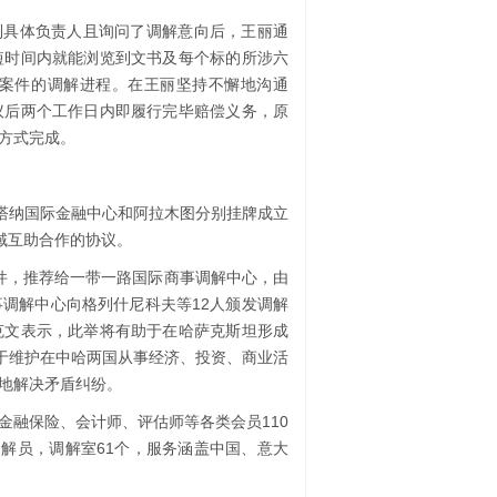
到具体负责人且询问了调解意向后，王丽通
短时间内就能浏览到文书及每个标的所涉六
案件的调解进程。在王丽坚持不懈地沟通
议后两个工作日内即履行完毕赔偿义务，原
方式完成。
斯塔纳国际金融中心和阿拉木图分别挂牌成立
域互助合作的协议。
案件，推荐给一带一路国际商事调解中心，由
调解中心向格列什尼科夫等12人颁发调解
克文表示，此举将有助于在哈萨克斯坦形成
力于维护在中哈两国从事经济、投资、商业活
地解决矛盾纠纷。
金融保险、会计师、评估师等各类会员110
调解员，调解室61个，服务涵盖中国、意大