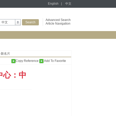
English
|
中文
Advanced Search
中文
Article Navigation
务新名片
Copy Reference
Add To Favorite
中心：中