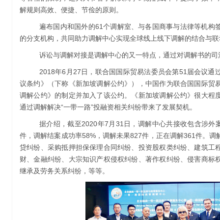
解规则高效、便捷、节俭的原则。
遍布国内和国外的61个调解室、与各国商事与法律等机构
的分支机构，共同助力调解中心实现全球线上线下调解的结合与联
诉讼与调解对接是调解中心的又一特点，通过对调解书的司
2018年6月27日，联合国国际贸易法委员会第51届会议
议条约》（下称《新加坡调解公约》），中国作为联合国国际贸
调解公约》的制定并加入了该公约。《新加坡调解公约》很大程
通过调解解决“一带一路”投融资相关纠纷带来了发展契机。
据介绍，截至2020年7月31日，调解中心共接收包含涉外案件
件，调解结案成功率58%，调解未果827件，正在调解361件。
贷纠纷、采购抵押担保保理合同纠纷、投资股权类纠纷、建筑工
财、金融纠纷、大宗知识产权侵权纠纷、著作权纠纷、侵害商标
继承及劳务关系纠纷，等等。