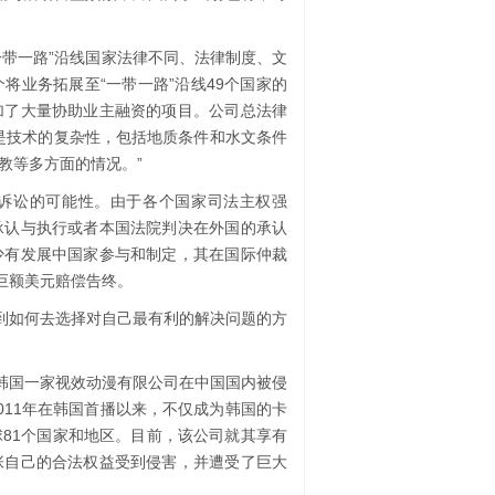
一带一路”沿线国家法律不同、法律制度、文
将业务拓展至“一带一路”沿线49个国家的
加了大量协助业主融资的项目。公司总法律
是技术的复杂性，包括地质条件和水文条件
教等多方面的情况。”
诉讼的可能性。由于各个国家司法主权强
承认与执行或者本国法院判决在外国的承认
少有发展中国家参与和制定，其在国际仲裁
巨额美元赔偿告终。
识到如何去选择对自己最有利的解决问题的方
解韩国一家视效动漫有限公司在中国国内被侵
011年在韩国首播以来，不仅成为韩国的卡
81个国家和地区。目前，该公司就其享有
张自己的合法权益受到侵害，并遭受了巨大