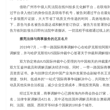
借助广州市中级人民法院在线纠纷多元化解平台，在联络
过平台录入他们的身份信息及联络手机号，被告则通过平台在最
十多项图片证据，大大节省了纸质文件传递的时间，高效地推动
下，原告与多名被告自愿达成和解并签订协议，被告方在签署协
告方收到款项当日即向法院申请撤诉。一切流程手续都通过线上的
擦亮法律与商事服务的北京名片
2019年7月，一带一路国际商事调解中心在哈萨克斯坦阿
调解室，并与哈萨克斯坦IUS国际仲裁中心签署关于仲裁和调解领
双方协定将由IUS国际仲裁中心受理的与中国相关的仲裁
双方互鉴仲裁员和调解员解决经济纠纷。同时，一带一路国际商事
员资质证书。参与挂牌仪式的中国产业海外发展协会副秘书长王
便捷、快利、低成本的“一站式”国际商事争端解决中心，共同致
动及其他实体合法权益，减少企业交易成本，降低投资风险，有效
经过五年发展，商事调解中心已拥有海内外商会协会27家，
名，法律专家调解员421名，其中还包括国外调解员和港台澳籍
利、法国、德国、西班牙等60多个国家的180多个城市。