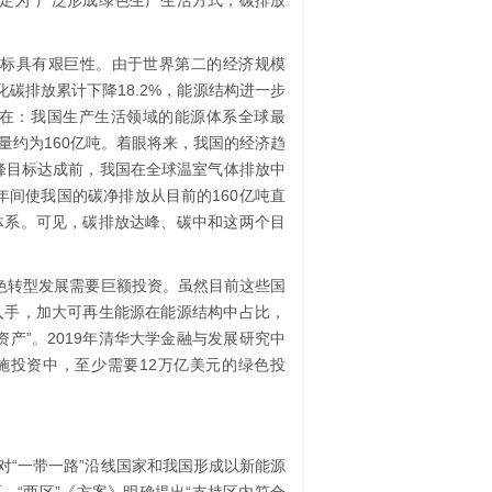
确定为“广泛形成绿色生产生活方式，碳排放
和目标具有艰巨性。由于世界第二的经济规模
化碳排放累计下降18.2%，能源结构进一步
在：我国生产生活领域的能源体系全球最
量约为160亿吨。着眼将来，我国的经济趋
达峰目标达成前，我国在全球温室气体排放中
年间使我国的碳净排放从目前的160亿吨直
体系。可见，碳排放达峰、碳中和这两个目
绿色转型发展需要巨额投资。虽然目前这些国
入手，加大可再生能源在能源结构中占比，
产”。2019年清华大学金融与发展研究中
础设施投资中，至少需要12万亿美元的绿色投
对“一带一路”沿线国家和我国形成以新能源