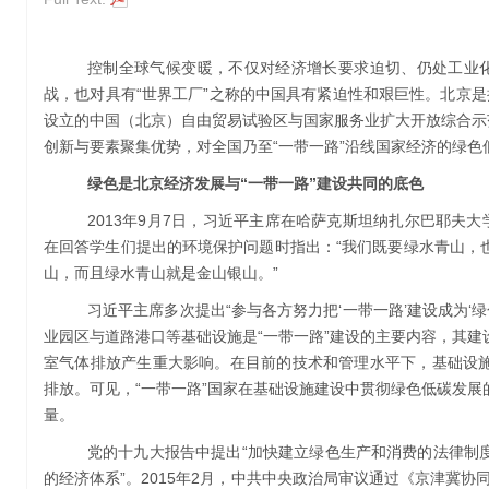
控制全球气候变暖，不仅对经济增长要求迫切、仍处工业化
战，也对具有“世界工厂”之称的中国具有紧迫性和艰巨性。北京
设立的中国（北京）自由贸易试验区与国家服务业扩大开放综合示
创新与要素聚集优势，对全国乃至“一带一路”沿线国家经济的绿色
绿色是北京经济发展与“一带一路”建设共同的底色
2013年9月7日，习近平主席在哈萨克斯坦纳扎尔巴耶夫大
在回答学生们提出的环境保护问题时指出：“我们既要绿水青山，
山，而且绿水青山就是金山银山。”
习近平主席多次提出“参与各方努力把‘一带一路’建设成为‘
业园区与道路港口等基础设施是“一带一路”建设的主要内容，其
室气体排放产生重大影响。在目前的技术和管理水平下，基础设施
排放。可见，“一带一路”国家在基础设施建设中贯彻绿色低碳发
量。
党的十九大报告中提出“加快建立绿色生产和消费的法律制
的经济体系”。2015年2月，中共中央政治局审议通过《京津冀协