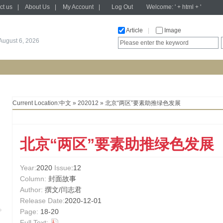
ct us
|
About Us
|
My Account
|
Log Out
Welcome: ' + html + '
Article
|
Image
August 6, 2026
Current Location:
中文
»
202012
» 北京“两区”要素助推绿色发展
北京“两区”要素助推绿色发展
Year:
2020
Issue
:12
Column:
封面故事
Author:
撰文/闫志君
Release Date:
2020-12-01
Page:
18-20
Full Text: