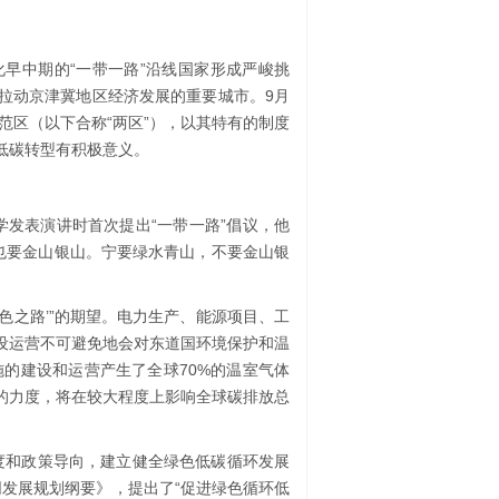
早中期的“一带一路”沿线国家形成严峻挑
是拉动京津冀地区经济发展的重要城市。9月
范区（以下合称“两区”），以其特有的制度
低碳转型有积极意义。
学发表演讲时首次提出“一带一路”倡议，他
也要金山银山。宁要绿水青山，不要金山银
绿色之路’”的期望。电力生产、能源项目、工
建设运营不可避免地会对东道国环境保护和温
的建设和运营产生了全球70%的温室气体
展的力度，将在较大程度上影响全球碳排放总
度和政策导向，建立健全绿色低碳循环发展
同发展规划纲要》，提出了“促进绿色循环低