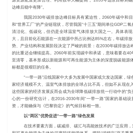
源资源配置更加合理、利用效率大幅提高”。2035年远景目标则
达峰后稳中有降”。
我国2030年碳排放达峰目标具有紧迫性，2060年碳中
和“世界工厂”的产业链现状，尽管我国“十三五”期间单位GDP二氧
清洁化、低碳化，但仍是全球温室气体排放大国之一。具体表现
大，且目前化石能源在一次能源中所占比例达85%左右，年碳排放
势、产业结构和发展阶段决定了严峻的前景：在2030年碳排放
的比重还会继续提高。2060年前实现碳中和承诺，意味着要在40
至清零，基本形成以新能源和可再生能源为主体的深度脱碳能源
标都是很艰巨的任务。
“一带一路”沿线国家中大多为发展中国家或欠发达国家，
家经济规模不大、温室气体排放的全球占比不高，但如不从现在
这些国家的经济发展反而会成为全球降低碳排放统一行动中的“负资
心的一份研究估计，在2016-2030年间“一带一路”国家的基
资，才能确保与《巴黎协定》的气候目标相一致。
以“两区”优势促进“一带一路”绿色发展
在技术要素方面，碳减排、碳汇与高能效技术的广泛应用，