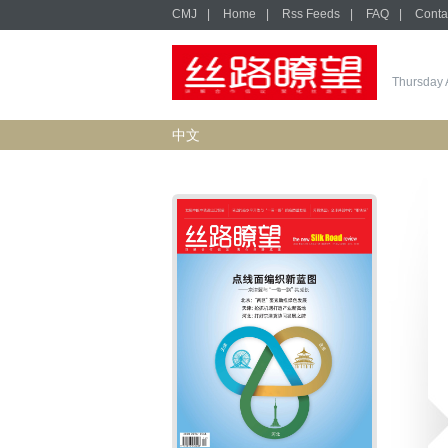
CMJ
|
Home
|
Rss Feeds
|
FAQ
|
Conta
Thursday 
中文