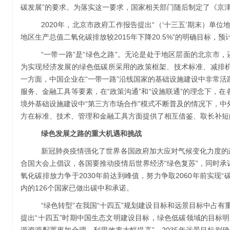
碳发展”的要求。为落实这一要求，国家相关部门随后制定了《京
2020年，北京市政府工作报告提出“（‘十三五’期末）单位
地区生产总值二氧化碳排放较2015年下降20.5%”的明确目标，预
“一带一路”是“绿色之路”。无论是处于地区层面的北京市，
为实现经济发展的绿色低碳所采用的政策框架、技术标准、减排
一方面，中国企业在“一带一路”沿线国家的基础设施建设中非常
服务、金融工具等要素，在“政策沟通”和“设施联通”的理念下，
境外基础设施建设中“第三方市场合作”模式不断普及的情况下，
方在标准、技术、管理和金融工具方面提供了相互借鉴、取长补短
绿色发展之路的重大机遇和挑战
新冠肺炎疫情强化了世界各国政府加大应对气候变化力度的
合国大会上倡议，各国要推动疫情后世界经济“绿色复苏”，同时
氧化碳排放力争于2030年前达到峰值，努力争取2060年前实现“
内的126个国家已做出碳中和承诺。
“绿色转型”在我国“十四五”规划建设目标和远景目标中占有
提出“十四五”时期中国生态文明建设目标，绿色低碳领域的目标